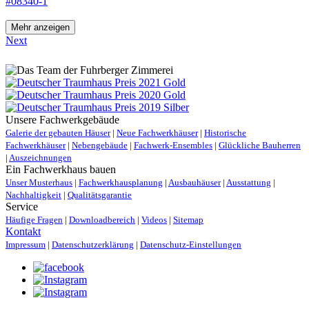
#08340-1
Mehr anzeigen
Next
Unsere Fachwerkgebäude
Galerie der gebauten Häuser
|
Neue Fachwerkhäuser
|
Historische
Fachwerkhäuser
|
Nebengebäude
|
Fachwerk-Ensembles
|
Glückliche Bauherren
|
Auszeichnungen
Ein Fachwerkhaus bauen
Unser Musterhaus
|
Fachwerkhausplanung
|
Ausbauhäuser
|
Ausstattung
|
Nachhaltigkeit
|
Qualitätsgarantie
Service
Häufige Fragen
|
Downloadbereich
|
Videos
|
Sitemap
Kontakt
Impressum
|
Datenschutzerklärung
|
Datenschutz-Einstellungen