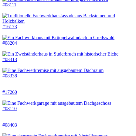
#08111
#16173
#08204
#08313
#08338
#17260
#08110
#08403