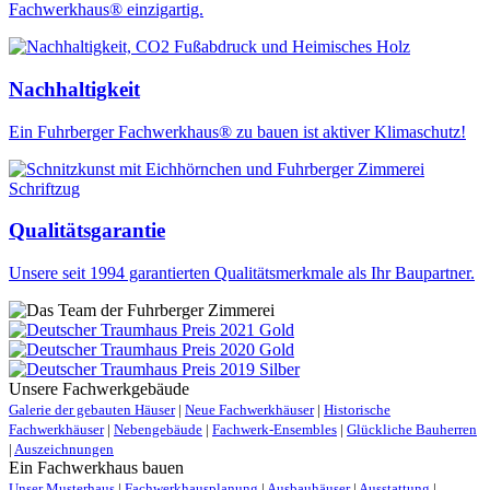
Fachwerkhaus® einzigartig.
Nachhaltigkeit
Ein Fuhrberger Fachwerkhaus® zu bauen ist aktiver Klimaschutz!
Qualitätsgarantie
Unsere seit 1994 garantierten Qualitätsmerkmale als Ihr Baupartner.
Unsere Fachwerkgebäude
Galerie der gebauten Häuser
|
Neue Fachwerkhäuser
|
Historische
Fachwerkhäuser
|
Nebengebäude
|
Fachwerk-Ensembles
|
Glückliche Bauherren
|
Auszeichnungen
Ein Fachwerkhaus bauen
Unser Musterhaus
|
Fachwerkhausplanung
|
Ausbauhäuser
|
Ausstattung
|