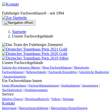
Fuhrberger Fachwerkhaus® - seit 1994
Startseite
Unsere Fachwerkgebäude
Unsere Fachwerkgebäude
Galerie der gebauten Häuser
|
Neue Fachwerkhäuser
|
Historische
Fachwerkhäuser
|
Nebengebäude
|
Fachwerk-Ensembles
|
Glückliche Bauherren
|
Auszeichnungen
Ein Fachwerkhaus bauen
Unser Musterhaus
|
Fachwerkhausplanung
|
Ausbauhäuser
|
Ausstattung
|
Nachhaltigkeit
|
Qualitätsgarantie
Service
Häufige Fragen
|
Downloadbereich
|
Videos
|
Sitemap
Kontakt
Impressum
|
Datenschutzerklärung
|
Datenschutz-Einstellungen