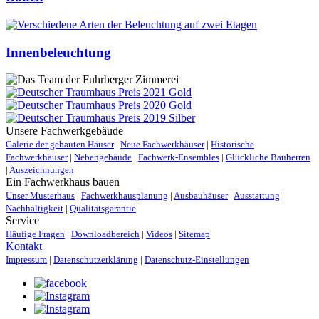
Innenbeleuchtung
Unsere Fachwerkgebäude
Galerie der gebauten Häuser
|
Neue Fachwerkhäuser
|
Historische
Fachwerkhäuser
|
Nebengebäude
|
Fachwerk-Ensembles
|
Glückliche Bauherren
|
Auszeichnungen
Ein Fachwerkhaus bauen
Unser Musterhaus
|
Fachwerkhausplanung
|
Ausbauhäuser
|
Ausstattung
|
Nachhaltigkeit
|
Qualitätsgarantie
Service
Häufige Fragen
|
Downloadbereich
|
Videos
|
Sitemap
Kontakt
Impressum
|
Datenschutzerklärung
|
Datenschutz-Einstellungen